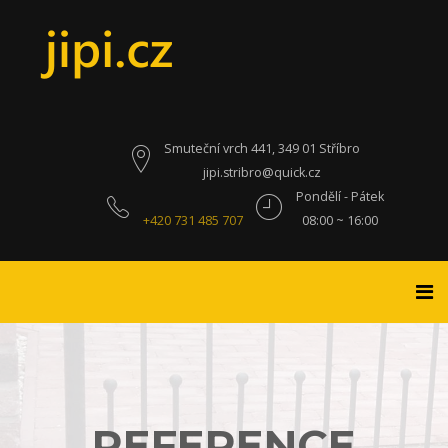
Smuteční vrch 441, 349 01 Stříbro
jipi.stribro@quick.cz
Pondělí - Pátek
+420 731 485 707
08:00 ~ 16:00
REFERENCE